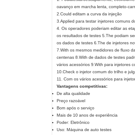
oavanço em marcha lenta, completo-ca
2.Could editam a curva da injeção
3.Applied para testar injetores comuns do
4.
Os operadores poderiam editar as eta
os resultados de testes 5.The podiam ser
os dados de testes 6.The de injetores n
7.With os mesmos medidores de fluxo d
centenas 8.With de dados de testes padr
vários acessórios 9.With para injetores c
10.Check o injetor comum do trilho e 
11. Com os vários acessórios para injeto
Vantagens competitivas:
De alta qualidade
Preço razoável
Bom após o serviço
Mais de 10 anos de experiência
Poder: Eletrônico
Uso: Máquina de auto testes