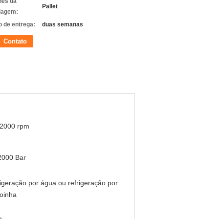
hes da
Pallet
lagem:
 de entrega:
duas semanas
Contato
 2000 rpm
2000 Bar
igeração por água ou refrigeração por
oinha