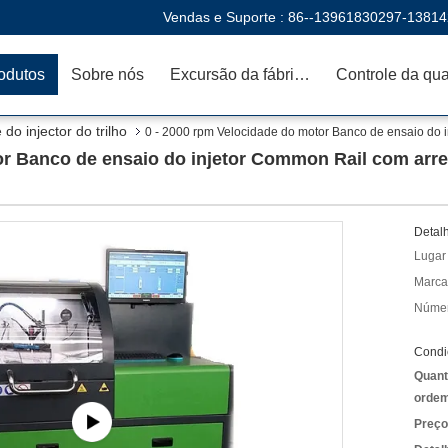
Vendas e Suporte :
86--13961830297-1381
odutos
Sobre nós
Excursão da fábrica
o injector do trilho
0 - 2000 rpm Velocidade do motor Banco de ensaio do 
or Banco de ensaio do injetor Common Rail com arre
Detal
Lugar
Marca
Númer
Condi
Quant
ordem
Preço