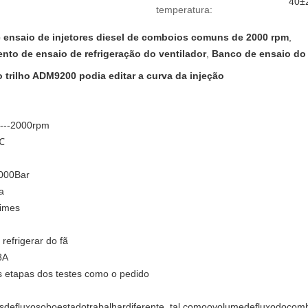
40±
temperatura:
 ensaio de injetores diesel de comboios comuns de 2000 rpm
,
nto de ensaio de refrigeração do ventilador
,
Banco de ensaio do i
 trilho ADM9200 podia editar a curva da injeção
 0---2000rpm
2℃
2000Bar
a
times
refrigerar do fã
8A
s etapas dos testes como o pedido
defluxosoboestadotrabalhardiferente, tal comoovolumedefluxodocombu