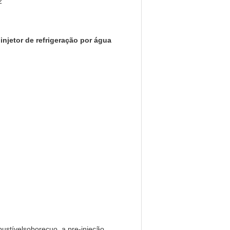
2
njetor de refrigeração por água
stívelsoborecuo, a pre-injeção,