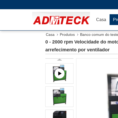
Casa
Pr
Casa
Produtos
Banco comum do teste d
arrefecimento por ventilador
0 - 2000 rpm Velocidade do mot
arrefecimento por ventilador