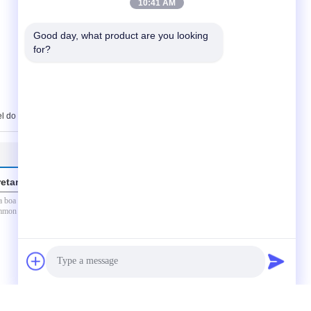
10:41 AM
Good day, what product are you looking 
for?
l do trilho comum
retamente para nós