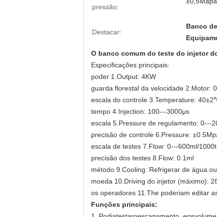
±0,5Mapa
pressão:
Banco de
Destacar:
Equipame
O banco comum do teste do injetor do
Especificações principais:
poder 1.Output: 4KW
guarda florestal da velocidade 2.Motor:
escala do controle 3.Temperature: 40±
tempo 4.Injection: 100---3000μs
escala 5.Pressure de regulamento: 0---
precisão de controle 6.Pressure: ±0.5Mp
escala de testes 7.Flow: 0---600ml/1000
precisão dos testes 8.Flow: 0.1ml
método 9.Cooling: Refrigerar de água ou 
moeda 10.Driving do injetor (máximo): 2
os operadores 11.The poderiam editar a
Funções principais:
1
. Podiatestaroescapamento, eosvolumes