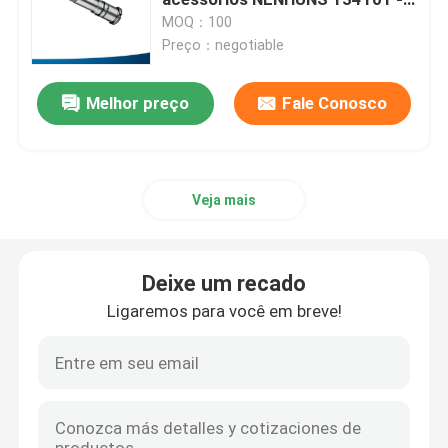
0420
MOQ：100
Preço：negotiable
Banco comum do teste do injector do trilho
Melhor preço
Fale Conosco
Banco comum do teste da bomba do trilho
Banco do teste da bomba de combustível
Veja mais
Calços diesel do injector
Deixe um recado
Ferramentas comuns do injector do trilho
Ligaremos para você em breve!
Bocal comum do trilho
ferramentas comuns do trilho