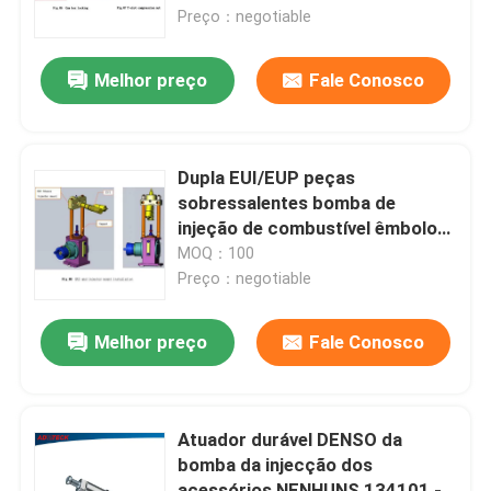
Preço：negotiable
Excursão da fábrica
Melhor preço
Fale Conosco
Controle da qualidade
Dupla EUI/EUP peças
Contacte-nos
sobressalentes bomba de
injeção de combustível êmbolo
de alta precisão
MOQ：100
Notícia
Preço：negotiable
Casos
Melhor preço
Fale Conosco
Peça umas citações
Atuador durável DENSO da
bomba da injecção dos
Equipamento de teste comum do trilho
acessórios NENHUNS 134101 -