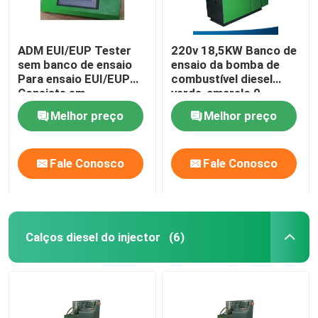
ADM EUI/EUP Tester
220v 18,5KW Banco de
sem banco de ensaio
ensaio da bomba de
Para ensaio EUI/EUP
combustível diesel
Consiste em
verde-amarelo 0 -
Cambox&Controller&
60bar
Melhor preço
Melhor preço
Acessórios
específicos
Fale Conosco
Fale Conosco
Calços diesel do injector
(6)