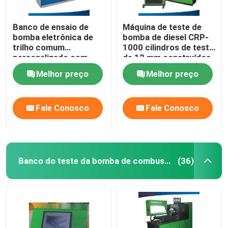
Banco de ensaio de
Máquina de teste de
bomba eletrônica de
bomba de diesel CRP-
trilho comum
1000 cilindros de teste
personalizado com
de 12 mm construídos
ensaio de injetor da
em filtro de óleo
Melhor preço
Melhor preço
BOSCH/DENSO/SIEMENS/DELPHI
personalizados
Fale Conosco
Fale Conosco
Banco do teste da bomba de combustível
(36)