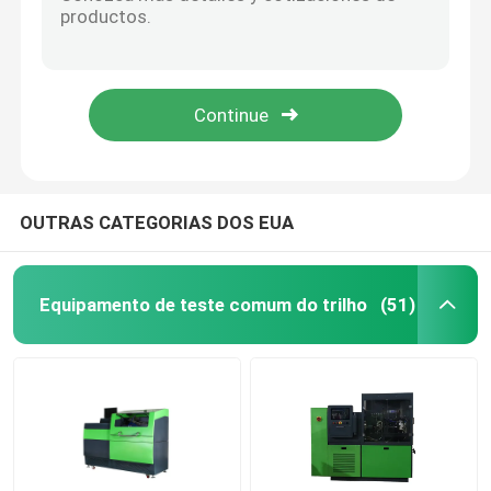
Nozzle DENSO DLLA145P864 ISO de alto desempenho e durável
Motor diesel Comum Rail Fuel Injection Nozzle DLLA145P1049 / DLLA150P1053
Banco comum do teste do injector do trilho
DLLA149P1724 Bosch Denso Common Rail Injector Nozzle para bomba de combustível série P
Peças sobressalentes de bico de carril comum de aço denso de alta velocidade DLLA145P1024
Banco comum do teste da bomba do trilho
Tratamento térmico negro válvula de trilho comum para peças de automóveis / motor diesel
Banco do teste da bomba de combustível
OUTRAS CATEGORIAS DOS EUA
Calços diesel do injector
Equipamento de teste comum do trilho
(51)
Ferramentas comuns do injector do trilho
Bocal comum do trilho
ferramentas comuns do trilho