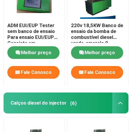
ADM EUI/EUP Tester
220v 18,5KW Banco de
sem banco de ensaio
ensaio da bomba de
Para ensaio EUI/EUP
combustível diesel
Consiste em
verde-amarelo 0 -
Cambox&Controller&
60bar
Melhor preço
Melhor preço
Acessórios
específicos
Fale Conosco
Fale Conosco
Calços diesel do injector
(6)