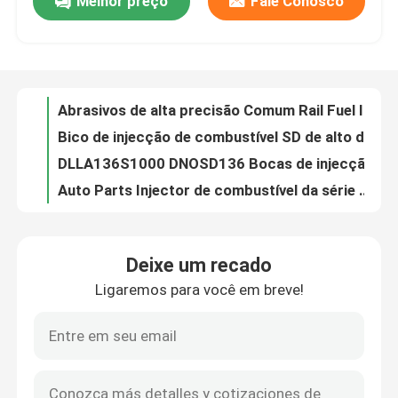
Melhor preço
Fale Conosco
Nozzle do injetor de combustível diesel da série P BOSCH 0 433 171 159 DLLA 134 P180 CE
Injetores de combustível a diesel Bosch BOSCH 27336 / 26964 / 27836 / 26632
Excursão da fábrica
Injetores de combustível de alto desempenho Bocal, Bocal de injecção de combustível 0 433 171 159 DLLA136S1000
Partes sobressalentes de bocas de injecção de combustível diesel de ferro comum Série 093400-1360
Controle da qualidade
Abrasivos de alta precisão Comum Rail Fuel Injector Nozzle S Series 0 433 270 157
Bico de injecção de combustível SD de alto desempenho para autocarros de passageiros DN OSD 126 / DLLA124S1001
Contacte-nos
DLLA136S1000 DNOSD136 Bocas de injecção de combustível de aço para caminhões, tratores
Auto Parts Injector de combustível da série T 0 433 300 294 / DL 110 T 1167
Injetor de combustível de ferro comum de alta precisão DL 130 T 1215 0 433 300 334 série T
Notícia
Motor a diesel BOSCH Comum Rail Nozzle DLLA150P927 / DLLA150P1803
Deixe um recado
Nozzle de combustível diesel de alta precisão do sistema de combustível DLLA150P1666 OEM
Casos
Ligaremos para você em breve!
DLLA150P835 / DLLA150P1622 BOSCH Série de bocal do injetor de combustível do comboio comum
Nozzle comum de trilho preciso para injetor de diesel DLLA147P788 / DLLA150P1197
Peça umas citações
DLLA150P1827 DLLA150P1298 Bocal de trens comuns no sistema de ensaio
DLLA150P1054 / DLLA145P870 BOSCH Comum Rail Peças sobressalentes de borracha de aço série PD
Equipamento de teste comum do trilho