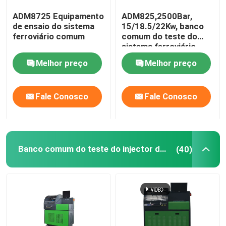
ADM8725 Equipamento
ADM825,2500Bar,
Válvula comum do trilho
de ensaio do sistema
15/18.5/22Kw, banco
ferroviário comum
comum do teste do
sistema ferroviário
Jogos de reparação comuns do injector do trilho
Melhor preço
Melhor preço
Atuador da bomba da injecção
Fale Conosco
Fale Conosco
Válvula de entrega do combustível
Banco comum do teste do injector do trilho
(40)
Bocal do injector de combustível