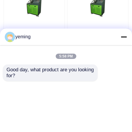
Banco do teste de
HEUI, 4KW, operação
yeming
do tela táctil,
imprimindo resultados
da análise.
5:58 PM
Melhor preço
Melhor preço
Good day, what product are you looking 
for?
Fale Conosco
Fale Conosco
Veja mais
Casa
Mapa do Site
Fale Conosco
Desktop Site
Mapa do Site
Privacy Policy