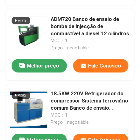
ADM720 Banco de ensaio de
bomba de injecção de
combustível a diesel 12 cilindros
MOQ：1
Preço：negotiable
Melhor preço
Fale Conosco
18.5KW 220V Refrigerador do
Casa
compressor Sistema ferroviário
comum Banco de ensaio
Testeiro do sistema de fase 3
MOQ：1
Produtos
Preço：negotiable
Sobre nós