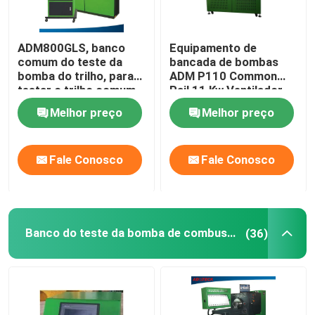
ADM800GLS, banco
Equipamento de
comum do teste da
bancada de bombas
bomba do trilho, para
ADM P110 Common
testar o trilho comum
Rail 11 Kw Ventilador
diferente bombeia,
de refrigeração 2500
Melhor preço
Melhor preço
medindo com copos
Bar
Fale Conosco
Fale Conosco
Banco do teste da bomba de combustível
(36)