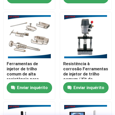
dispositivos de
devolução
Excursão da fábrica
Controle da qualidade
Contacte-nos
Notícia
Ferramentas de
Resistência à
injetor de trilho
corrosão Ferramentas
comum de alta
de injetor de trilho
resistência para
comum / Kit de
Casos
desmontagem
ferramentas de
Enviar inquérito
Enviar inquérito
classificação para
montagem de válvulas
Peça umas citações
CE
Equipamento de teste comum do trilho