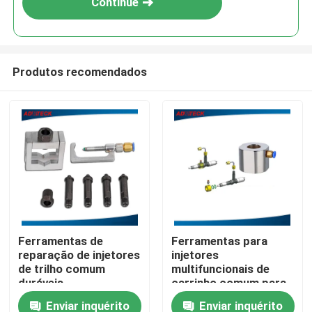
Continue
Produtos recomendados
Casa
Ferramentas de
Ferramentas para
reparação de injetores
injetores
Produtos
de trilho comum
multifuncionais de
duráveis
carrinho comum para
óleo de peças de
Enviar inquérito
Enviar inquérito
Sobre nós
automóveis -