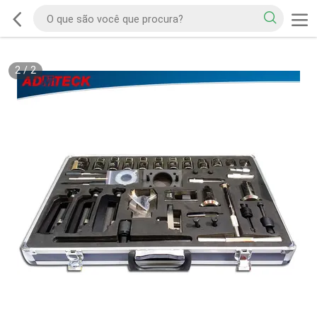
2
/
2