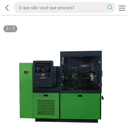
2
/
2