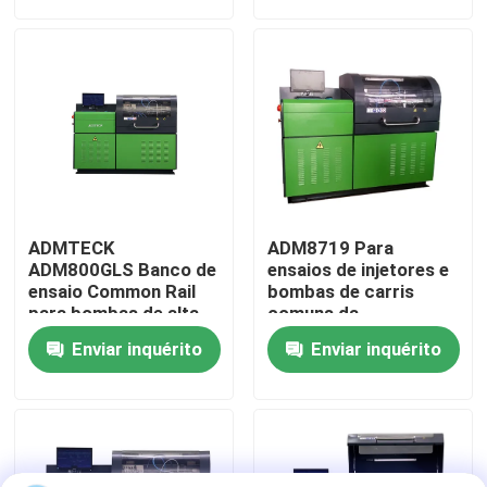
Excursão da fábrica
Controle da qualidade
Contacte-nos
ADMTECK
ADM8719 Para
Notícia
ADM800GLS Banco de
ensaios de injetores e
ensaio Common Rail
bombas de carris
para bombas de alta
comuns da
pressão Common Rail
BOSCH/DENSO/DLEPHI/S
Casos
Enviar inquérito
Enviar inquérito
BOSCH DELPHI
18,5KW,2000Bar
SIMENS DENSO
Peça umas citações
Equipamento de teste comum do trilho