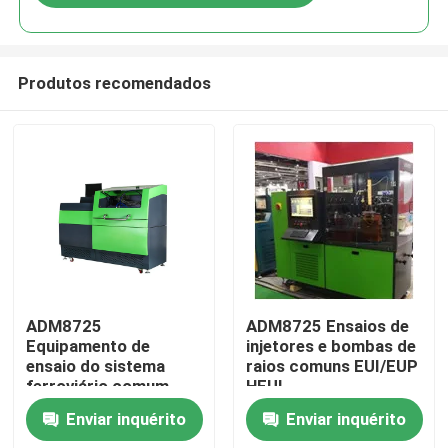
Produtos recomendados
Casa
ADM8725
ADM8725 Ensaios de
Equipamento de
injetores e bombas de
ensaio do sistema
raios comuns EUI/EUP
Produtos
ferroviário comum
HEUI
Enviar inquérito
Enviar inquérito
Sobre nós